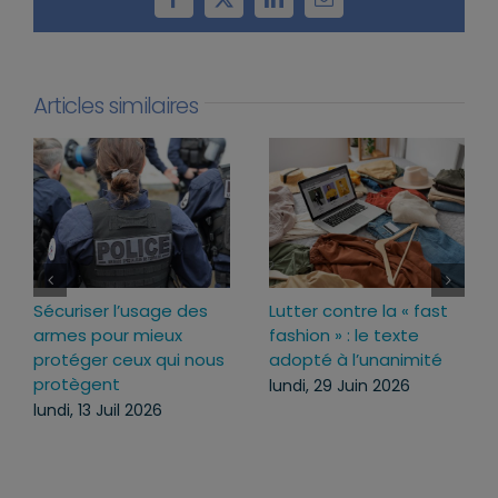
Facebook
X
LinkedIn
Email
Articles similaires
Loi d’urgence agricole :
Projet de loi RIPOST :
pourquoi j’ai voté pour
des réponses fermes
ce texte
face aux atteintes à
l’ordre public du
mercredi, 22 Juil 2026
quotidien
lundi, 13 Juil 2026