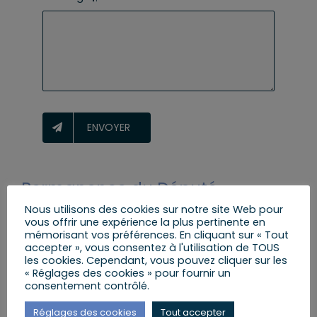
ENVOYER
Permanence du Député
Nous utilisons des cookies sur notre site Web pour
1 place de Neubourg
vous offrir une expérience la plus pertinente en
67500 HAGUENAU
mémorisant vos préférences. En cliquant sur « Tout
accepter », vous consentez à l'utilisation de TOUS
Tél. :
03 90 59 38 05
les cookies. Cependant, vous pouvez cliquer sur les
« Réglages des cookies » pour fournir un
consentement contrôlé.
Permanence ouverte
Réglages des cookies
Tout accepter