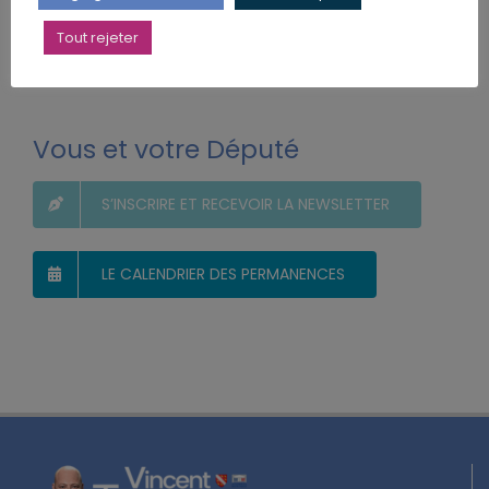
du lundi au vendredi
de 9h à 17h
Tout rejeter
Uniquement sur rendez-vous
Vous et votre Député
S’INSCRIRE ET RECEVOIR LA NEWSLETTER
LE CALENDRIER DES PERMANENCES