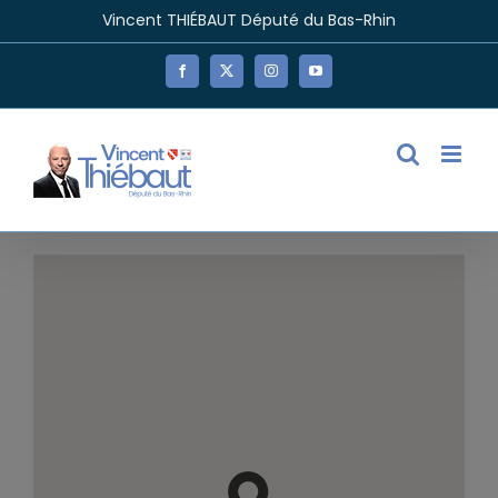
Passer
Vincent THIÉBAUT Député du Bas-Rhin
au
contenu
Facebook
X
Instagram
YouTube