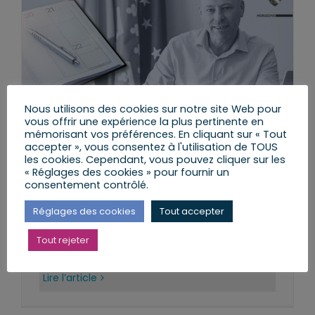
Nous utilisons des cookies sur notre site Web pour
vous offrir une expérience la plus pertinente en
mémorisant vos préférences. En cliquant sur « Tout
accepter », vous consentez à l'utilisation de TOUS
les cookies. Cependant, vous pouvez cliquer sur les
« Réglages des cookies » pour fournir un
consentement contrôlé.
Agenda du lundi 20 juillet au
dimanche 26 juillet 2026
Réglages des cookies
Tout accepter
lundi, 20 Juil 2026
Tout rejeter
Lire l’article