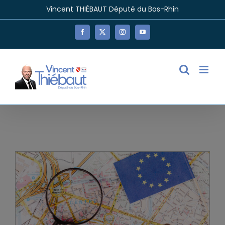
Passer
Vincent THIÉBAUT Député du Bas-Rhin
au
contenu
Facebook
X
Instagram
YouTube