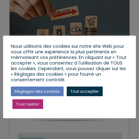
Nous utilisons des cookies sur notre site Web pour
vous offrir une expérience la plus pertinente en
mémorisant vos préférences. En cliquant sur « Tout
accepter », vous consentez à l'utilisation de TOUS
les cookies. Cependant, vous pouvez cliquer sur les
« Réglages des cookies » pour fournir un
Croissance et inflation – où en
consentement contrôlé.
est-on ?
Réglages des cookies
Tout accepter
mardi, 17 Jan 2023
|
La Circo 9
,
Le Travail
parlementaire
,
Les Réformes et les Lois
,
Mes
Tout rejeter
Actions
Lire l’article