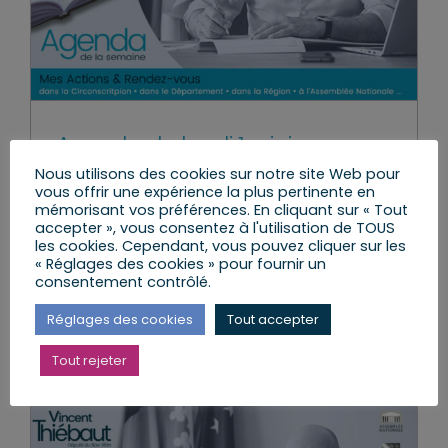
Agenda du lundi 1er juin au
dimanche 7 juin 2026
Nous utilisons des cookies sur notre site Web pour
vous offrir une expérience la plus pertinente en
lundi, 1 Juin 2026
|
Agenda de la semaine
,
Mes
mémorisant vos préférences. En cliquant sur « Tout
Actions
accepter », vous consentez à l'utilisation de TOUS
les cookies. Cependant, vous pouvez cliquer sur les
« Réglages des cookies » pour fournir un
consentement contrôlé.
Lire l’article
Réglages des cookies
Tout accepter
Tout rejeter