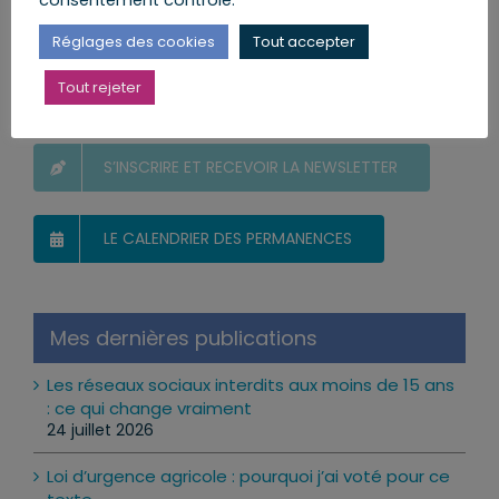
Équipe Collaborateurs Parlementaires
Réglages des cookies
Tout accepter
Tout rejeter
Vous et votre Député
S’INSCRIRE ET RECEVOIR LA NEWSLETTER
LE CALENDRIER DES PERMANENCES
Mes dernières publications
Les réseaux sociaux interdits aux moins de 15 ans
: ce qui change vraiment
24 juillet 2026
Loi d’urgence agricole : pourquoi j’ai voté pour ce