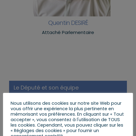
Quentin DESIRÉ
Attaché Parlementaire
Le Député et son équipe
Missions et Fonctions
Nous utilisons des cookies sur notre site Web pour
vous offrir une expérience la plus pertinente en
Biographie
mémorisant vos préférences. En cliquant sur « Tout
accepter », vous consentez à l'utilisation de TOUS
les cookies. Cependant, vous pouvez cliquer sur les
Carine STEINMETZ Suppléante
« Réglages des cookies » pour fournir un
consentement contrôlé.