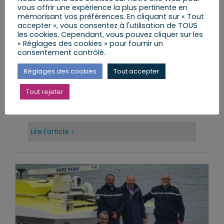
vous offrir une expérience la plus pertinente en
mémorisant vos préférences. En cliquant sur « Tout
accepter », vous consentez à l'utilisation de TOUS
les cookies. Cependant, vous pouvez cliquer sur les
« Réglages des cookies » pour fournir un
consentement contrôlé.
Agenda du lundi 22 juin au
Réglages des cookies
Tout accepter
dimanche 28 juin 2026
Tout rejeter
lundi, 22 Juin 2026
Lire l’article