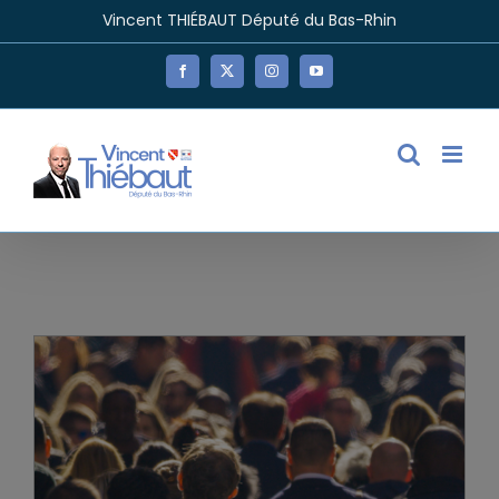
Passer
Vincent THIÉBAUT Député du Bas-Rhin
au
contenu
Facebook
X
Instagram
YouTube