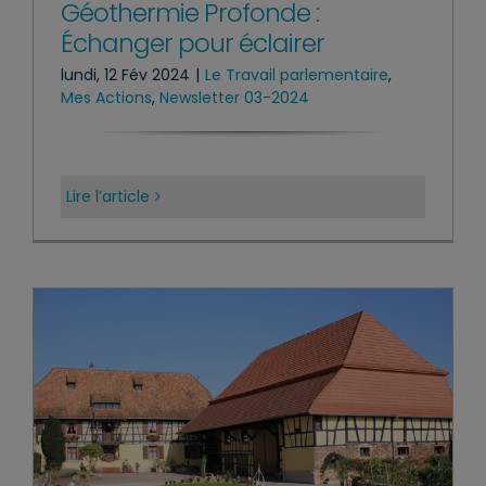
Géothermie Profonde :
Échanger pour éclairer
lundi, 12 Fév 2024
|
Le Travail parlementaire
,
Mes Actions
,
Newsletter 03-2024
Lire l’article