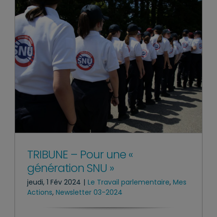
TRIBUNE – Pour une «
génération SNU »
jeudi, 1 Fév 2024
|
Le Travail parlementaire
,
Mes
Actions
,
Newsletter 03-2024