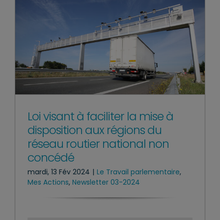
Loi visant à faciliter la mise à
disposition aux régions du
réseau routier national non
concédé
mardi, 13 Fév 2024
|
Le Travail parlementaire
,
Mes Actions
,
Newsletter 03-2024