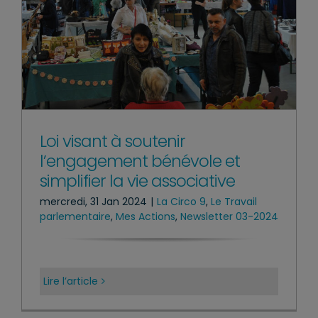
Loi visant à soutenir
l’engagement bénévole et
simplifier la vie associative
mercredi, 31 Jan 2024
|
La Circo 9
,
Le Travail
parlementaire
,
Mes Actions
,
Newsletter 03-2024
Lire l’article