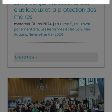
Loi renforçant la sécurité des
élus locaux et la protection des
maires
mercredi, 31 Jan 2024
|
La Circo 9
,
Le Travail
parlementaire
,
Les Réformes et les Lois
,
Mes
Actions
,
Newsletter 03-2024
Lire l’article