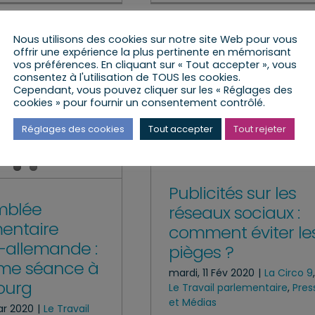
Nous utilisons des cookies sur notre site Web pour vous
offrir une expérience la plus pertinente en mémorisant
vos préférences. En cliquant sur « Tout accepter », vous
consentez à l'utilisation de TOUS les cookies.
Cependant, vous pouvez cliquer sur les « Réglages des
cookies » pour fournir un consentement contrôlé.
Réglages des cookies
Tout accepter
Tout rejeter
Publicités sur les
mblée
réseaux sociaux :
entaire
comment éviter le
-allemande :
pièges ?
ème séance à
mardi, 11 Fév 2020
|
La Circo 9
,
ourg
Le Travail parlementaire
,
Pres
et Médias
ar 2020
|
Le Travail