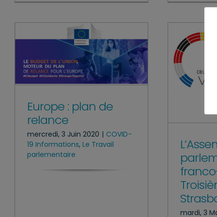
Europe : plan de
relance
mercredi, 3 Juin 2020
|
COVID-
L’Asse
19 Informations
,
Le Travail
parlem
parlementaire
franco
Troisi
Strasb
mardi, 3 M