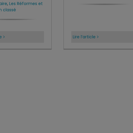
aire
,
Les Réformes et
n classé
le
Lire l’article