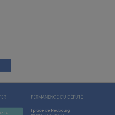
TER
PERMANENCE DU DÉPUTÉ
1 place de Neubourg
IR LA