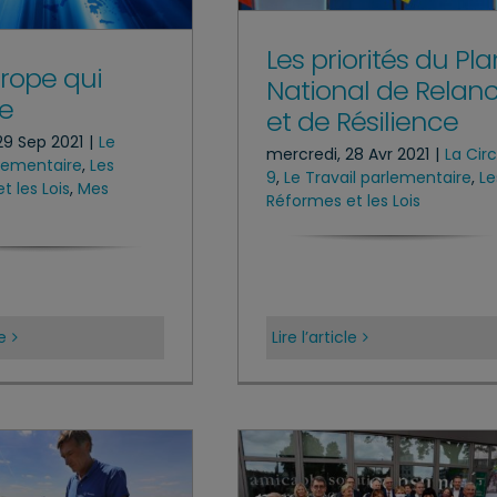
Les priorités du Pla
rope qui
National de Relan
e
et de Résilience
29 Sep 2021
|
Le
mercredi, 28 Avr 2021
|
La Cir
rlementaire
,
Les
9
,
Le Travail parlementaire
,
Le
t les Lois
,
Mes
Réformes et les Lois
le
Lire l’article