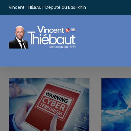
Passer
Vincent THIÉBAUT Député du Bas-Rhin
au
contenu