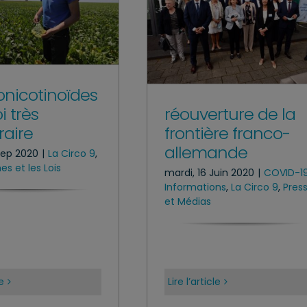
onicotinoïdes
i très
réouverture de la
aire
frontière franco-
allemande
Sep 2020
|
La Circo 9
,
s et les Lois
mardi, 16 Juin 2020
|
COVID-1
Informations
,
La Circo 9
,
Pres
et Médias
le
Lire l’article