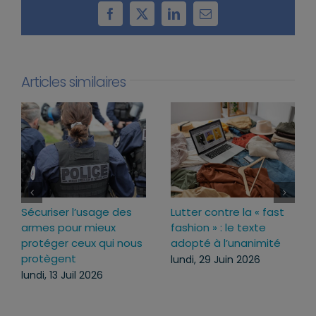
Facebook
X
LinkedIn
Email
Articles similaires
Loi d’urgence agricole :
Projet de loi RIPOST :
pourquoi j’ai voté pour
des réponses fermes
ce texte
face aux atteintes à
l’ordre public du
mercredi, 22 Juil 2026
quotidien
lundi, 13 Juil 2026