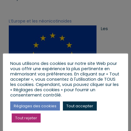
L’Europe et les néonicotinoïdes
Les
Nous utilisons des cookies sur notre site Web pour
vous offrir une expérience la plus pertinente en
mémorisant vos préférences. En cliquant sur « Tout
accepter », vous consentez à l'utilisation de TOUS
les cookies. Cependant, vous pouvez cliquer sur les
institutions européennes sont également sensibles
« Réglages des cookies » pour fournir un
aux problématiques liées à l’utilisation des
consentement contrôlé.
néonicotinoïdes.
Réglages des cookies
Tout accepter
Dès 2013, l’Union européenne a instauré un
moratoire interdisant l’utilisation de 3 molécules :
Tout rejeter
l’imidaclopride, le clothianidine et le
thiaméthoxame.