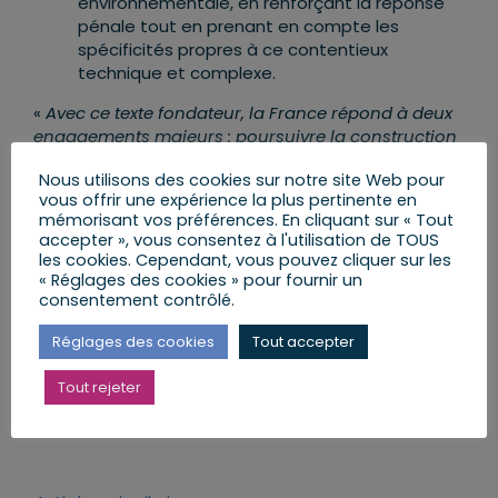
environnementale, en renforçant la réponse
pénale tout en prenant en compte les
spécificités propres à ce contentieux
technique et complexe.
«
Avec ce texte fondateur, la France répond à deux
engagements majeurs : poursuivre la construction
européenne en créant un parquet européen
Nous utilisons des cookies sur notre site Web pour
chargé de lutter contre la fraude communautaire
vous offrir une expérience la plus pertinente en
d’une part et, d’autre part, renforcer la lutte contre
mémorisant vos préférences. En cliquant sur « Tout
le banditisme environnemental
», a déclaré
Didier
accepter », vous consentez à l'utilisation de TOUS
PARIS
, responsable du texte.
les cookies. Cependant, vous pouvez cliquer sur les
« Réglages des cookies » pour fournir un
consentement contrôlé.
Réglages des cookies
Tout accepter
Partager cet article
Tout rejeter
Facebook
X
LinkedIn
Email