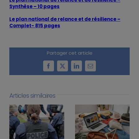
Synthèse – 10 pages
Le plan national de relance et de résilience –
Complet- 815 pages
Partager cet article
Facebook
X
LinkedIn
Email
Articles similaires