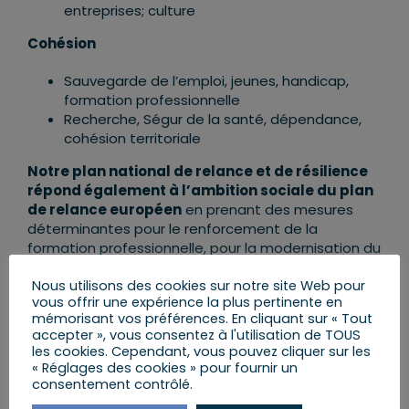
entreprises; culture
Cohésion
Sauvegarde de l’emploi, jeunes, handicap,
formation professionnelle
Recherche, Ségur de la santé, dépendance,
cohésion territoriale
Notre plan national de relance et de résilience
répond également à l’ambition sociale du plan
de relance européen
en prenant des mesures
déterminantes pour le renforcement de la
formation professionnelle, pour la modernisation du
système de santé ou encore la lutte contre la
fracture numérique sur l’ensemble du territoire.
Nous utilisons des cookies sur notre site Web pour
vous offrir une expérience la plus pertinente en
mémorisant vos préférences. En cliquant sur « Tout
Pour renforcer l’efficacité de ces
accepter », vous consentez à l'utilisation de TOUS
investissements, le plan national de relance et
les cookies. Cependant, vous pouvez cliquer sur les
de résilience présente des réformes
qui
« Réglages des cookies » pour fournir un
renforceront le potentiel de croissance de notre
consentement contrôlé.
économie et qui nous permettront de rebondir au