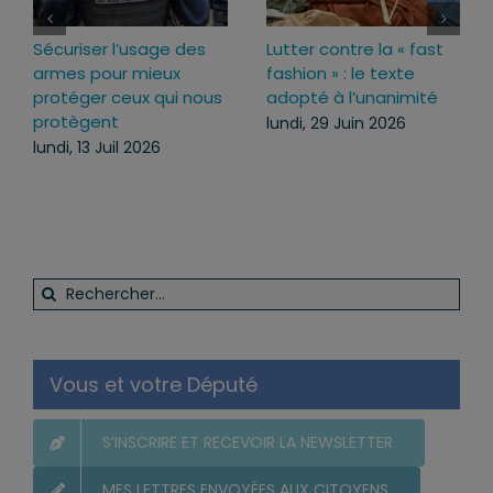
Loi d’urgence agricole :
Projet de loi RIPOST :
pourquoi j’ai voté pour
des réponses fermes
ce texte
face aux atteintes à
l’ordre public du
mercredi, 22 Juil 2026
quotidien
lundi, 13 Juil 2026
Rechercher:
Vous et votre Député
S’INSCRIRE ET RECEVOIR LA NEWSLETTER