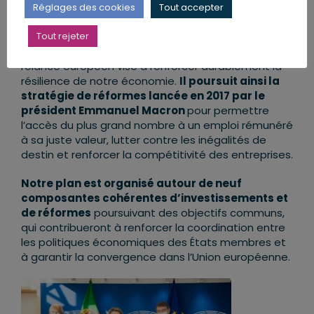
sortir de la crise sanitaire et économique.
Réglages des cookies
Tout accepter
Tout comme la stratégie France Relance qui a
Tout rejeter
l’ambition de préparer la France de 2030, le plan de
relance européen vise à renforcer durablement la
résilience de notre économie.
Il poursuit ainsi la
stratégie de réformes lancée en 2017 par le
président Emmanuel Macron
pour permettre
l’accès du plus grand nombre à un emploi rémunéré
à sa juste valeur, lutter contre les inégalités de
destin et renforcer la compétitivité des entreprises.
Notre plan est organisé autour de neuf
composantes cohérentes d’investissements et
de réformes
poursuivant des objectifs communs,
qui contribueront à renforcer la coordination entre
les politiques économiques des États membres et
à garantir la convergence dans l’Union européenne.