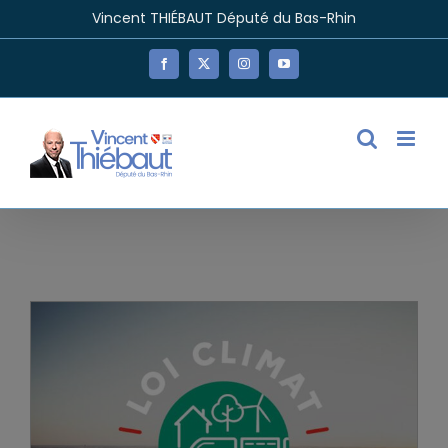
Passer
Vincent THIÉBAUT Député du Bas-Rhin
au
contenu
Facebook
X
Instagram
YouTube