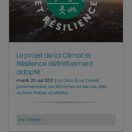
Le projet de loi Climat et
Résilience définitivement
adopté
mardi, 20 Juil 2021
|
La Circo 9
,
Le Travail
parlementaire
,
Les Réformes et les Lois
,
Mes
Actions
,
Presse et Médias
Lire l’article