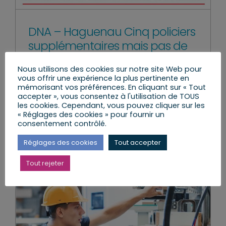
DNA – Haguenau Cinq policiers
supplémentaires mais pas de
commissaire
Nous utilisons des cookies sur notre site Web pour
jeudi, 22 Avr 2021
|
La Circo 9
,
Le Travail
vous offrir une expérience la plus pertinente en
parlementaire
,
Presse et Médias
mémorisant vos préférences. En cliquant sur « Tout
accepter », vous consentez à l'utilisation de TOUS
les cookies. Cependant, vous pouvez cliquer sur les
« Réglages des cookies » pour fournir un
consentement contrôlé.
Lire l’article
Réglages des cookies
Tout accepter
Tout rejeter