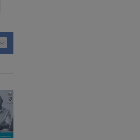
dIn
Email