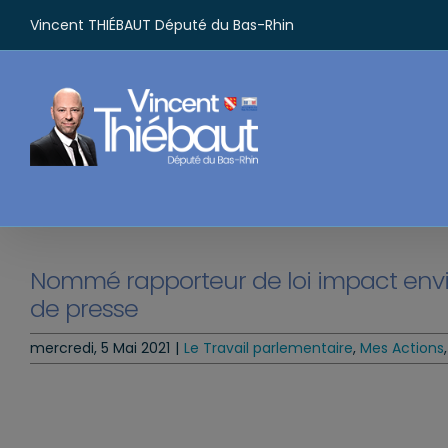
Passer
Vincent THIÉBAUT Député du Bas-Rhin
au
contenu
Nommé rapporteur de loi impact e
de presse
mercredi, 5 Mai 2021
|
Le Travail parlementaire
,
Mes Actions