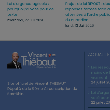
Loi d’urgence agricole :
Projet de loi RIPOST : des
pourquoi j’ai voté pour ce
réponses fermes face a
texte
atteintes à l’ordre publi
du quotidien
mercredi, 22 Juil 2026
lundi, 13 Juil 2026
ACTUALITÉ
Les réseau
moins de 1
vraiment
24 juillet 2
Site officiel de Vincent THIÉBAUT
Député de la 9ème Circonscription du
Loi d’urgen
Bas-Rhin.
voté pour
22 juillet 2