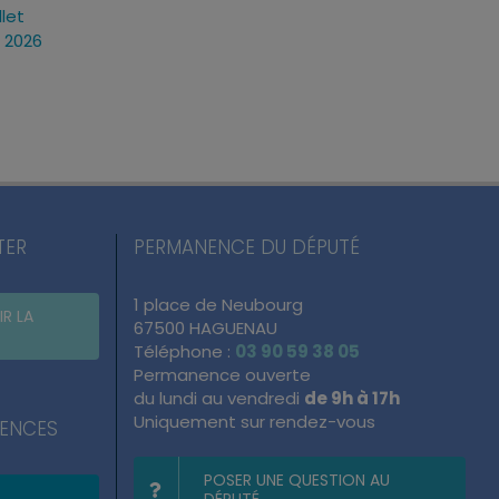
llet
Loi d’urgence agricole :
Projet de loi RIPOS
t 2026
pourquoi j’ai voté pour ce
réponses fermes 
texte
atteintes à l’ordre
du quotidien
mercredi, 22 Juil 2026
lundi, 13 Juil 2026
TER
PERMANENCE DU DÉPUTÉ
1 place de Neubourg
IR LA
67500 HAGUENAU
Téléphone :
03 90 59 38 05
Permanence ouverte
du lundi au vendredi
de 9h à 17h
Uniquement sur rendez-vous
NENCES
POSER UNE QUESTION AU
DÉPUTÉ