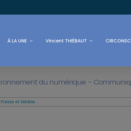
À LA UNE
Vincent THIÉBAUT
CIRCONSC
nvironnement du numérique – Communi
,
Presse et Médias