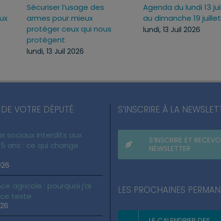
Sécuriser l’usage des
Agenda du lundi 13 jui
ux
armes pour mieux
au dimanche 19 juille
c
protéger ceux qui nous
lundi, 13 Juil 2026
protègent
lundi, 13 Juil 2026
 DE VOTRE DÉPUTÉ
S’INSCRIRE À LA NEWSLET
x sociaux interdits aux
S’INSCRIRE ET RECEVO
5 ans : ce qui change
NEWSLETTER
026
ce agricole : pourquoi j’ai
LES PROCHAINES PERMA
 ce texte
026
LE CALENDRIER DES