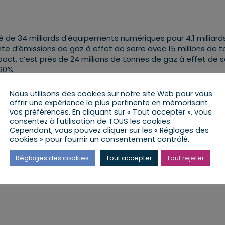
ué de 34 milliards d’équipements numériques pour 4,1 milliard
ante d’émissions de gaz à effet de serre avec 15 millions de 
impact, c’est près de 24 millions de tonnes de gaz à effet de s
60%.
e après avoir été débattue et adoptée en première lecture a
Nous utilisons des cookies sur notre site Web pour vous
s collègues sénateurs Patrick Chaize, Guillaume Chevrollier,
offrir une expérience la plus pertinente en mémorisant
vos préférences. En cliquant sur « Tout accepter », vous
consentez à l'utilisation de TOUS les cookies.
Cependant, vous pouvez cliquer sur les « Réglages des
cookies » pour fournir un consentement contrôlé.
Réglages des cookies
Tout accepter
Tout rejeter