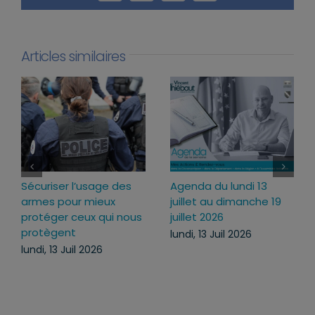
Articles similaires
3
Loi d’urgence agricole :
Projet de loi RIPOST :
e 19
pourquoi j’ai voté pour
des réponses ferme
ce texte
face aux atteintes à
l’ordre public du
mercredi, 22 Juil 2026
quotidien
lundi, 13 Juil 2026