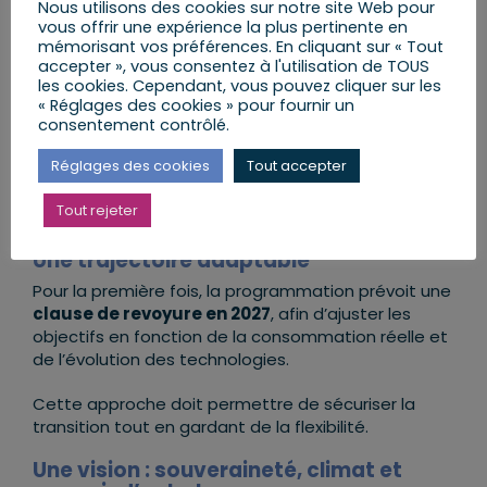
L’électrification des usages : un levier
Nous utilisons des cookies sur notre site Web pour
majeur
vous offrir une expérience la plus pertinente en
mémorisant vos préférences. En cliquant sur « Tout
Un
grand plan d’électrification
doit
accepter », vous consentez à l'utilisation de TOUS
accompagner la PPE dès 2026, autour de quatre
les cookies. Cependant, vous pouvez cliquer sur les
secteurs clés : l’industrie et l’artisanat, le bâtiment,
« Réglages des cookies » pour fournir un
consentement contrôlé.
les transports, le numérique.
Réglages des cookies
Tout accepter
L’objectif est clair : remplacer progressivement les
énergies fossiles importées par une électricité bas-
Tout rejeter
carbone produite en France.
Une trajectoire adaptable
Pour la première fois, la programmation prévoit une
clause de revoyure en 2027
, afin d’ajuster les
objectifs en fonction de la consommation réelle et
de l’évolution des technologies.
Cette approche doit permettre de sécuriser la
transition tout en gardant de la flexibilité.
Une vision : souveraineté, climat et