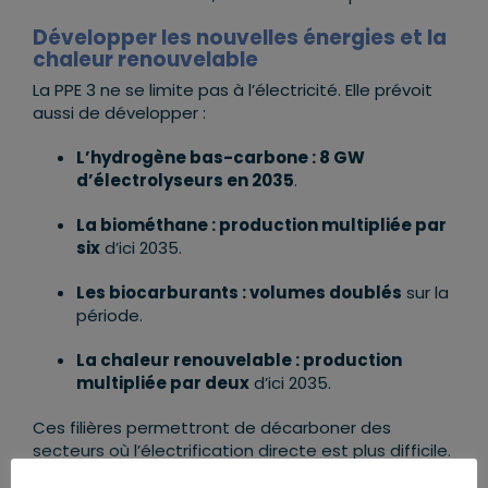
Développer les nouvelles énergies et la
chaleur renouvelable
La PPE 3 ne se limite pas à l’électricité. Elle prévoit
aussi de développer :
L’hydrogène bas-carbone : 8 GW
d’électrolyseurs en 2035
.
La biométhane : production multipliée par
six
d’ici 2035.
Les biocarburants : volumes doublés
sur la
période.
La chaleur renouvelable : production
multipliée par deux
d’ici 2035.
Ces filières permettront de décarboner des
secteurs où l’électrification directe est plus difficile.