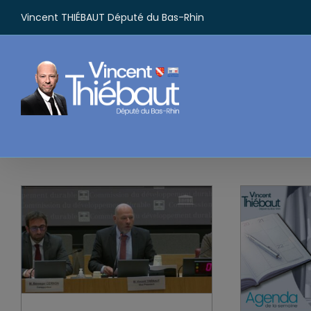
Passer
Vincent THIÉBAUT Député du Bas-Rhin
au
contenu