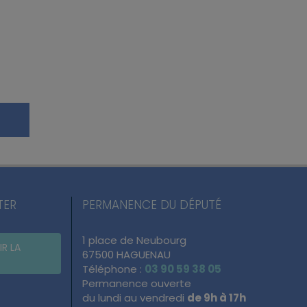
TER
PERMANENCE DU DÉPUTÉ
1 place de Neubourg
IR LA
67500 HAGUENAU
Téléphone :
03 90 59 38 05
Permanence ouverte
du lundi au vendredi
de 9h à 17h