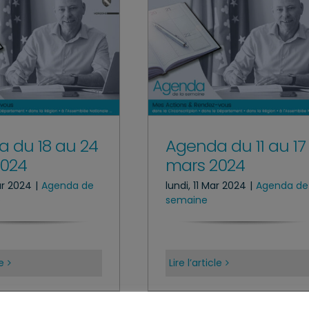
 du 18 au 24
Agenda du 11 au 17
2024
mars 2024
ar 2024
|
Agenda de
lundi, 11 Mar 2024
|
Agenda de 
e
semaine
le
Lire l’article