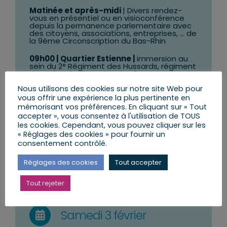
Matinée et après-midi
| Divers rendez-
vous en présentiel ou en visioconférence
depuis la permanence parlementaire avec
des citoyens, associations, entreprises, … de
la 9ème Circonscription du Bas-Rhin
09h00 | Quartier Estienne |
immersion au
sein du 2° Régiment des Hussards, régiment
de recherche humaine des forces terrestres
Nous utilisons des cookies sur notre site Web pour
14h00
| Permanence du député ou de son
vous offrir une expérience la plus pertinente en
équipe à
NIEDERSCHAEFFOLSHEIM
mémorisant vos préférences. En cliquant sur « Tout
accepter », vous consentez à l'utilisation de TOUS
15h30
| Permanence du député ou de son
équipe à
SCHWEIGHOUSE
les cookies. Cependant, vous pouvez cliquer sur les
« Réglages des cookies » pour fournir un
consentement contrôlé.
Réglages des cookies
Tout accepter
Tout rejeter
Samedi 3 février