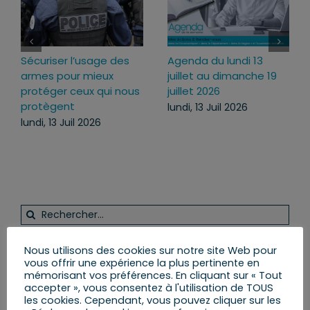
Sécuriser l’usage des
Agenda du lundi 13
armes pour mieux
juillet au dimanche 19
protéger ceux qui nous
juillet 2026
protègent
lundi, 13 Juil 2026
lundi, 13 Juil 2026
Rechercher:
Nous utilisons des cookies sur notre site Web pour
vous offrir une expérience la plus pertinente en
Vous et votre Député
mémorisant vos préférences. En cliquant sur « Tout
accepter », vous consentez à l'utilisation de TOUS
les cookies. Cependant, vous pouvez cliquer sur les
S’INSCRIRE ET RECEVOIR LA NEWSLETTER