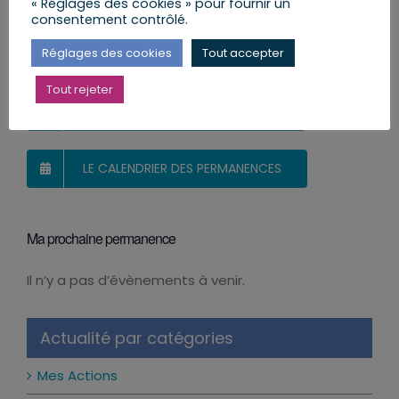
« Réglages des cookies » pour fournir un
consentement contrôlé.
Réglages des cookies
Tout accepter
MES LETTRES ENVOYÉES AUX CITOYENS
Tout rejeter
POSER UNE QUESTION AU DÉPUTÉ
LE CALENDRIER DES PERMANENCES
Ma prochaine permanence
Il n’y a pas d’évènements à venir.
Notice
Actualité par catégories
Mes Actions