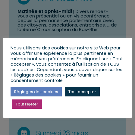
Matinée et après-midi
| Divers rendez-
vous en présentiel ou en visioconférence
depuis la permanence parlementaire avec
des citoyens, associations, entreprises, … de
la 9ème Circonscription du Bas-Rhin
09h00
| Association forestière des
Vosges du nord |
Assemblée générale
Nous utilisons des cookies sur notre site Web pour
vous offrir une expérience la plus pertinente en
14h00
| Permanence du député ou de son
mémorisant vos préférences. En cliquant sur « Tout
équipe à
VENDENHEIM
accepter », vous consentez à l'utilisation de TOUS
les cookies. Cependant, vous pouvez cliquer sur les
15h30
| Permanence du député ou de son
équipe à
BRUMATH & KRAUTWILLER
« Réglages des cookies » pour fournir un
consentement contrôlé.
18h00
| Haguenau |
Soirée
Plongez au
cœur de l’industrie
Réglages des cookies
Tout accepter
Tout rejeter
Samedi 23 mars