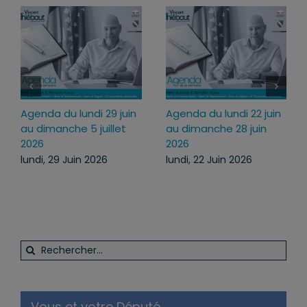
ndi 29 juin
Agenda du lundi 22 juin
Agenda du lundi
5 juillet
au dimanche 28 juin
juillet au diman
2026
juillet 2026
 2026
lundi, 22 Juin 2026
lundi, 13 Juil 2026
Rechercher:
Vous et votre Député