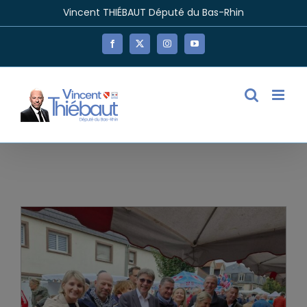
Passer
Vincent THIÉBAUT Député du Bas-Rhin
au
contenu
Facebook
X
Instagram
YouTube