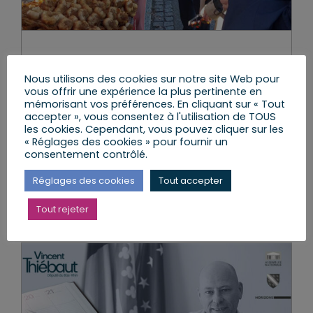
Brumath – foire aux oignons –
un mélange de tradition et de
Nous utilisons des cookies sur notre site Web pour
vous offrir une expérience la plus pertinente en
festivités
mémorisant vos préférences. En cliquant sur « Tout
accepter », vous consentez à l'utilisation de TOUS
mardi, 26 Sep 2023
|
La Circo 9
,
Mes Actions
les cookies. Cependant, vous pouvez cliquer sur les
« Réglages des cookies » pour fournir un
consentement contrôlé.
Réglages des cookies
Tout accepter
Lire l’article
Tout rejeter