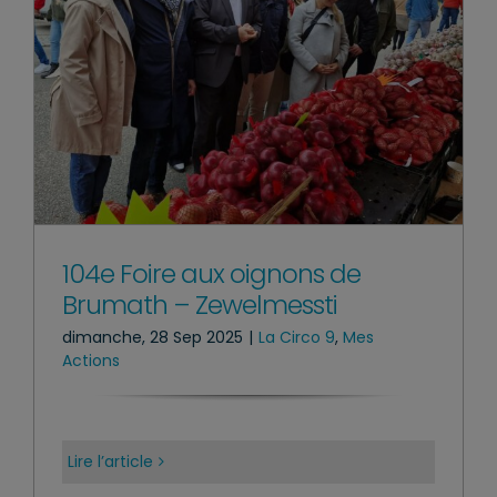
104e Foire aux oignons de
Brumath – Zewelmessti
dimanche, 28 Sep 2025
|
La Circo 9
,
Mes
Actions
Lire l’article