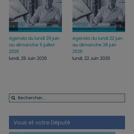
22 juin
Agenda du lundi 13
Agenda du lundi 6 jui
juin
juillet au dimanche 19
au dimanche 12 juill
juillet 2026
2026
6
lundi, 13 Juil 2026
lundi, 6 Juil 2026
Rechercher:
Vous et votre Député