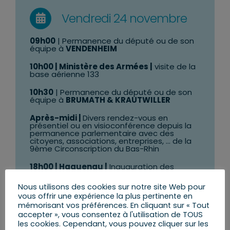
Vendredi 24 novembre
09h00
| Permanence du député ou de son
équipe à
VENDENHEIM
10h00 | Ministère des Armées |
visite de la
base aérienne 133
10h30
| Permanence du député ou de son
équipe à
BRUMATH & KRAUTWILLER
Après-midi |
Divers rendez-vous en
présentiel ou en visioconférence depuis la
permanence parlementaire avec des
citoyens, associations, entreprises, … de la
9ème Circonscription du Bas-Rhin
18h00 | Haguenau |
Inauguration des
festivités de Noël 2023
Nous utilisons des cookies sur notre site Web pour
vous offrir une expérience la plus pertinente en
mémorisant vos préférences. En cliquant sur « Tout
accepter », vous consentez à l'utilisation de TOUS
les cookies. Cependant, vous pouvez cliquer sur les