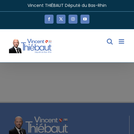
Passer
Vincent THIÉBAUT Député du Bas-Rhin
au
contenu
Facebook
X
Instagram
YouTube