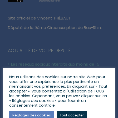
Site officiel de Vincent THIÉBAUT
Député de la 9ème Circonscription du Bas-Rhin.
ACTUALITÉ DE VOTRE DÉPUTÉ
Les réseaux sociaux interdits aux moins de 15
ans : ce qui change vraiment
24 juillet 2026
Nous utilisons des cookies sur notre site Web pour
vous offrir une expérience la plus pertinente en
Loi d’urgence agricole : pourquoi j’ai voté pour ce
mémorisant vos préférences. En cliquant sur « Tout
texte
accepter », vous consentez à l'utilisation de TOUS
les cookies. Cependant, vous pouvez cliquer sur les
22 juillet 2026
« Réglages des cookies » pour fournir un
consentement contrôlé.
Agenda du lundi 20 juillet au dimanche 26 juillet
2026
Réglages des cookies
Tout accepter
20 juillet 2026