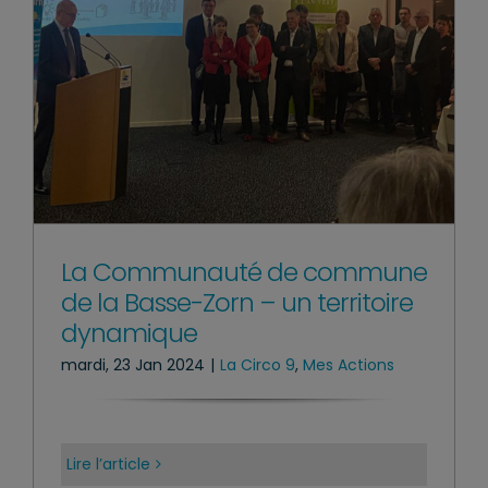
La Communauté de commune
de la Basse-Zorn – un territoire
dynamique
mardi, 23 Jan 2024
|
La Circo 9
,
Mes Actions
Lire l’article