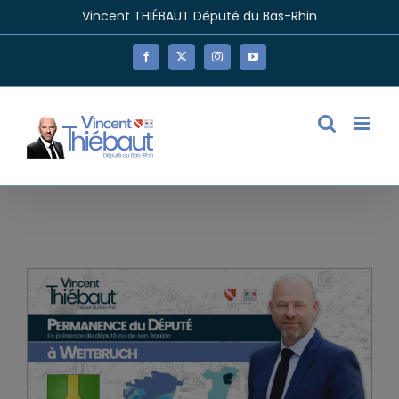
Passer
Vincent THIÉBAUT Député du Bas-Rhin
au
contenu
Facebook
X
Instagram
YouTube