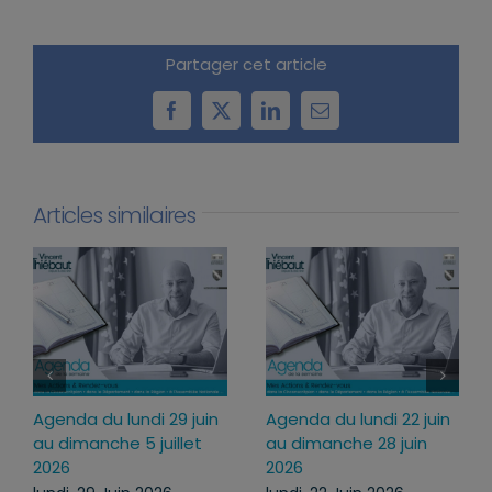
Partager cet article
Facebook
X
LinkedIn
Email
Articles similaires
ndi 29 juin
Agenda du lundi 22 juin
Agenda du lundi
5 juillet
au dimanche 28 juin
juillet au diman
2026
juillet 2026