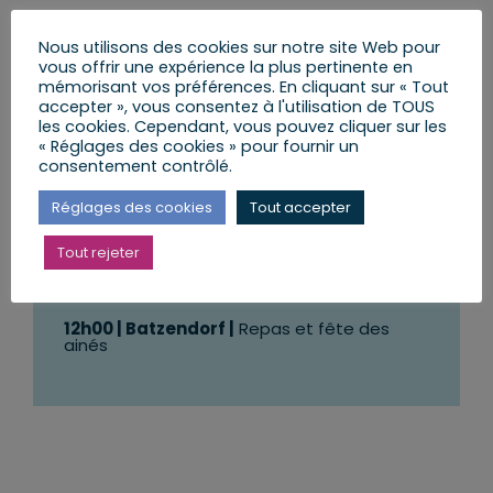
Nous utilisons des cookies sur notre site Web pour
vous offrir une expérience la plus pertinente en
Dimanche 10 décembre
mémorisant vos préférences. En cliquant sur « Tout
accepter », vous consentez à l'utilisation de TOUS
les cookies. Cependant, vous pouvez cliquer sur les
12h00 | Weitbruch |
Repas et fête des
« Réglages des cookies » pour fournir un
ainés
consentement contrôlé.
12h00 | Niederschaeffolsheim |
Repas et
Réglages des cookies
Tout accepter
fête des ainés
12h00 | Rohrwiller |
Repas et fête des ainés
Tout rejeter
12h00 | Ohlungen |
Repas et fête des ainés
12h00 | Batzendorf |
Repas et fête des
ainés