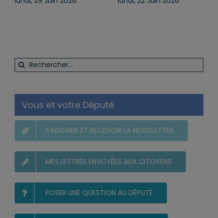
 2026
lundi, 22 Juin 2026
lundi, 13 Juil 2026
Rechercher:
Vous et votre Député
S’INSCRIRE ET RECEVOIR LA NEWSLETTER
MES LETTRES ENVOYÉES AUX CITOYENS
POSER UNE QUESTION AU DÉPUTÉ