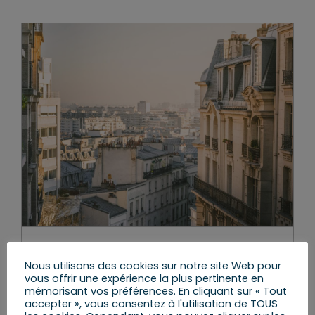
Les loyers plafonnés à 3,5 %
Nous utilisons des cookies sur notre site Web pour
pendant un an
vous offrir une expérience la plus pertinente en
mémorisant vos préférences. En cliquant sur « Tout
vendredi, 9 Sep 2022
|
La Circo 9
,
Le Travail
accepter », vous consentez à l'utilisation de TOUS
parlementaire
,
Les Réformes et les Lois
,
Mes