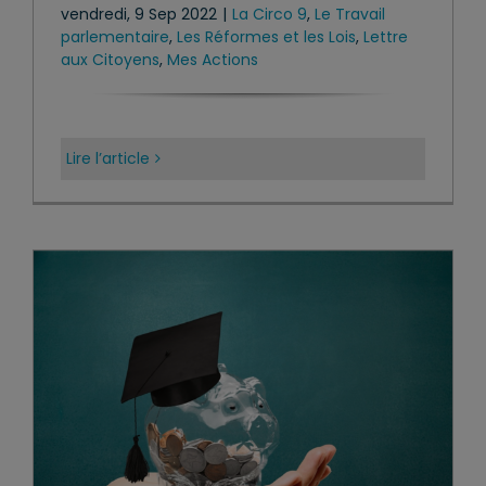
vendredi, 9 Sep 2022
|
La Circo 9
,
Le Travail
parlementaire
,
Les Réformes et les Lois
,
Lettre
aux Citoyens
,
Mes Actions
Lire l’article