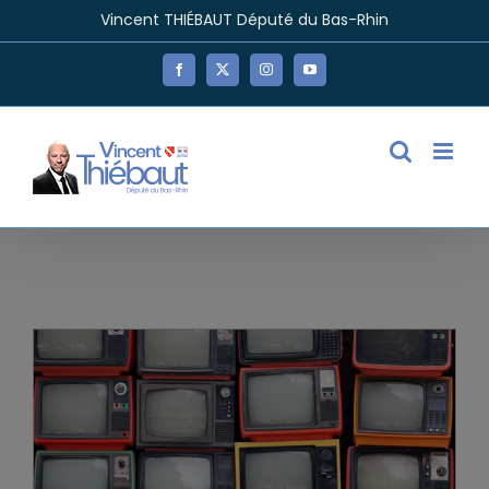
Passer
Vincent THIÉBAUT Député du Bas-Rhin
au
contenu
Facebook
X
Instagram
YouTube