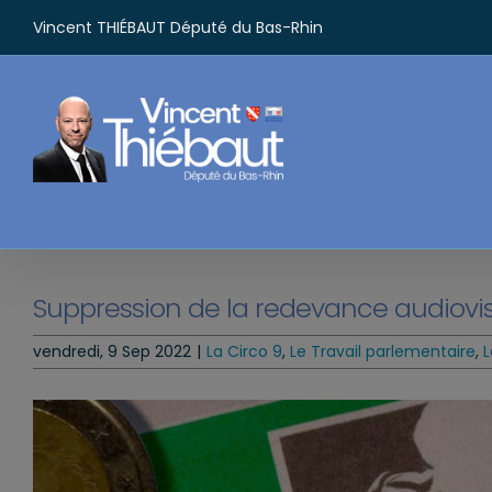
Passer
Vincent THIÉBAUT Député du Bas-Rhin
au
contenu
Suppression de la redevance audiovisu
vendredi, 9 Sep 2022
|
La Circo 9
,
Le Travail parlementaire
,
L