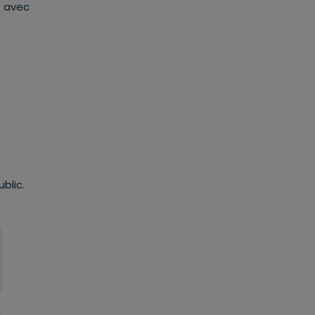
t avec
blic.