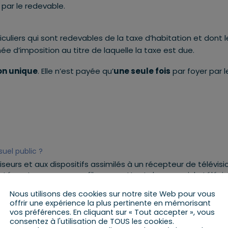
 par le redevable.
ticuliers qui sont redevables de la taxe d’habitation et dont l
née d’imposition au titre de laquelle la taxe est due.
on unique
. Elle n’est payée qu’
une seule fois
par foyer par l
)
suel public ?
viseurs et aux dispositifs assimilés à un récepteur de télévisi
és entre eux ou sans fils, permettant de recevoir la télévisio
ur ou lecteur-enregistreur de DVD lorsqu’ils sont connectés 
Nous utilisons des cookies sur notre site Web pour vous
ts assimilés.
offrir une expérience la plus pertinente en mémorisant
vos préférences. En cliquant sur « Tout accepter », vous
 ?
consentez à l'utilisation de TOUS les cookies.