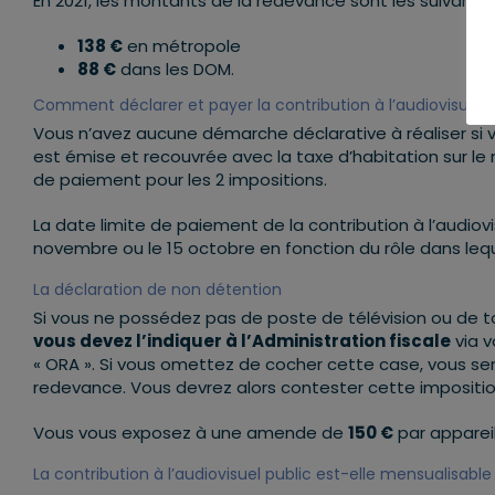
En 2021, les montants de la redevance sont les suivants 
138 €
en métropole
88 €
dans les DOM.
Comment déclarer et payer la contribution à l’audiovisuel p
Vous n’avez aucune démarche déclarative à réaliser si vo
est émise et recouvrée avec la taxe d’habitation sur le
de paiement pour les 2 impositions.
La date limite de paiement de la contribution à l’audiovis
novembre ou le 15 octobre en fonction du rôle dans lequ
La déclaration de non détention
Si vous ne possédez pas de poste de télévision ou de tout
vous devez l’indiquer à l’Administration fiscale
via 
« ORA ». Si vous omettez de cocher cette case, vous se
redevance. Vous devrez alors contester cette impositio
Vous vous exposez à une amende de
150 €
par appareil
La contribution à l’audiovisuel public est-elle mensualisable