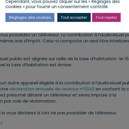
:
Cependant, vous pouvez cliquer sur les « Réglages des
cookies » pour fournir un consentement contrôlé.
Réglages des cookies
Tout accepter
Tout rejeter
ublic ?
us possédez un téléviseur. La contribution à l’audiovisuel p
 même avis d’impôt. Celui-ci comporte un seul titre interban
uel public est alignée sur celle de la taxe d’habitation : le 15
el la taxe d’habitation est émise.
 autre appareil éligible à la contribution à l’audiovisuel pub
votre
déclaration annuelle de revenus n°2042
en cochant la 
rez présumé détenir un téléviseur et serez imposé à la
n par voie de réclamation.
 si vous déclarez à tort ne pas posséder de téléviseur.
 ?