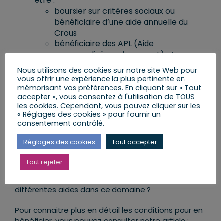
être :
boursier sur critères sociaux ou
bénéficiaire d’une aide annuelle du
Crous
bénéficiaire des APL (Aide
personnalisée au logement) et ne
vivant plus chez ses parents.
Nous utilisons des cookies sur notre site Web pour
vous offrir une expérience la plus pertinente en
Pour consulter l’ensemble des mesures prises
mémorisant vos préférences. En cliquant sur « Tout
pour soutenir le pouvoir d’achat des étudiants,
accepter », vous consentez à l'utilisation de TOUS
consultez le
guide de la rentrée étudiante 2022
les cookies. Cependant, vous pouvez cliquer sur les
« Réglages des cookies » pour fournir un
[PDF ; 226 Ko] sur le site du ministère de
consentement contrôlé.
l’Enseignement supérieur et de la Recherche.
Réglages des cookies
Tout accepter
Les aides pour la restauration scolaire
Pour les parents, les frais liés à la cantine scolaire
Tout rejeter
de leurs enfants peuvent représenter un budget
non négligeable. Savez-vous qu’il il existe
différentes aides dans ce domaine ?
Pour connaitre plus en détail les conditions pour en
bénéficier, vous pouvez consulter notre article :