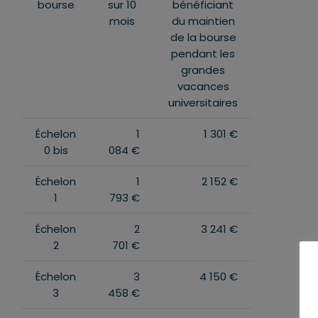
bourse
sur 10
bénéficiant
mois
du maintien
de la bourse
pendant les
grandes
vacances
universitaires
Échelon
1
1 301 €
0 bis
084 €
Échelon
1
2 152 €
1
793 €
Échelon
2
3 241 €
2
701 €
Échelon
3
4 150 €
3
458 €