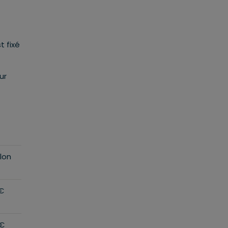
t fixé
ur
lon
€
 €