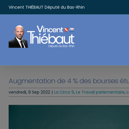
Passer
Vincent THIÉBAUT Député du Bas-Rhin
au
contenu
Augmentation de 4 % des bourses ét
vendredi, 9 Sep 2022
|
La Circo 9
,
Le Travail parlementaire
,
L