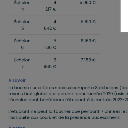
Échelon
4
5 060 €
4
217 €
Échelon
4
5 810 €
5
842 €
Échelon
5
6 163 €
6
136 €
Échelon
5
7 158 €
7
965 €
À savoir
La bourse sur critères sociaux comporte 8 échelons (de
revenu brut global des parents pour l’année 2020 (avis 
l’échelon dont bénéficiera l’étudiant à la rentrée 2022-2
L’étudiant ne peut la toucher que pendant 7 années, et
l’assiduité aux cours et de la présence aux examens.