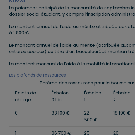
À noter
Le paiement anticipé de la mensualité de septembre inte
dossier social étudiant, y compris l’inscription administra
Le montant annuel de l’aide au mérite attribuée aux étu
à 1 800 €.
Le montant annuel de l’aide au mérite (attribuée autom
critères sociaux) au titre d’un baccalauréat mention trè
Le montant mensuel de l’aide à la mobilité international
Les plafonds de ressources
Barème des ressources pour la bourse sur c
Points de
Échelon
Échelon
Échelon
charge
0 bis
1
2
0
33 100 €
22
18 190 €
500 €
1
36 760 €
25
20