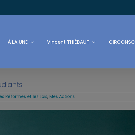
À LA UNE
Vincent THIÉBAUT
CIRCONSC
udiants
es Réformes et les Lois
,
Mes Actions