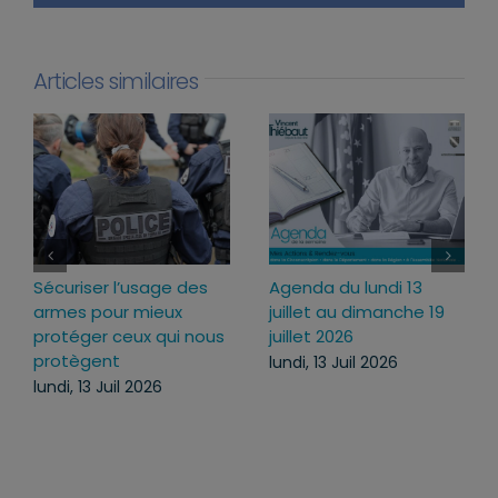
Articles similaires
Loi d’urgence agricole :
Projet de loi RIPOST :
pourquoi j’ai voté pour
des réponses fermes
ce texte
face aux atteintes à
l’ordre public du
mercredi, 22 Juil 2026
quotidien
lundi, 13 Juil 2026