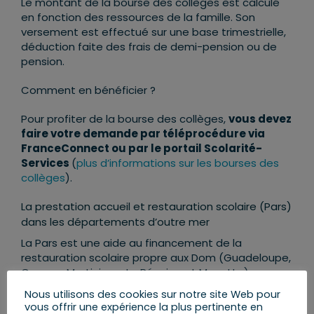
Le montant de la bourse des collèges est calculé
en fonction des ressources de la famille. Son
versement est effectué sur une base trimestrielle,
déduction faite des frais de demi-pension ou de
pension.
Comment en bénéficier ?
Pour profiter de la bourse des collèges,
vous devez
faire votre demande par téléprocédure via
FranceConnect ou par le
portail Scolarité-
Services
(
plus d’informations sur les bourses des
collèges
).
La prestation accueil et restauration scolaire (Pars)
dans les départements d’outre mer
La Pars est une aide au financement de la
restauration scolaire propre aux Dom (Guadeloupe,
Guyane, Martinique, La Réunion et Mayotte).
Nous utilisons des cookies sur notre site Web pour
Comment en bénéficier ?
vous offrir une expérience la plus pertinente en