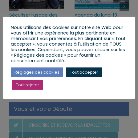
Sécuriser l’usage des
Agenda du lundi 13
armes pour mieux
juillet au dimanche 19
Nous utilisons des cookies sur notre site Web pour
protéger ceux qui nous
juillet 2026
vous offrir une expérience la plus pertinente en
protègent
lundi, 13 Juil 2026
mémorisant vos préférences. En cliquant sur « Tout
lundi, 13 Juil 2026
accepter », vous consentez à l'utilisation de TOUS
les cookies. Cependant, vous pouvez cliquer sur les
« Réglages des cookies » pour fournir un
consentement contrôlé.
Réglages des cookies
Tout accepter
Rechercher:
Tout rejeter
Vous et votre Député
S’INSCRIRE ET RECEVOIR LA NEWSLETTER