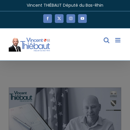
Passer
Vincent THIÉBAUT Député du Bas-Rhin
au
contenu
Facebook
X
Instagram
YouTube