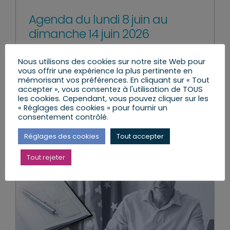
Agenda du lundi 8 juin au
dimanche 14 juin 2026
lundi, 8 Juin 2026
|
Agenda de la semaine
Nous utilisons des cookies sur notre site Web pour
vous offrir une expérience la plus pertinente en
mémorisant vos préférences. En cliquant sur « Tout
accepter », vous consentez à l'utilisation de TOUS
Lire l’article
les cookies. Cependant, vous pouvez cliquer sur les
« Réglages des cookies » pour fournir un
consentement contrôlé.
Réglages des cookies
Tout accepter
Tout rejeter