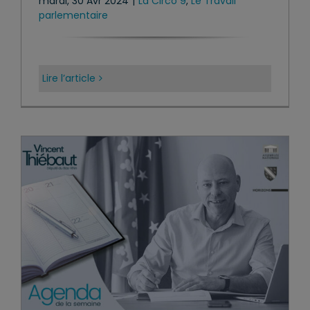
mardi, 30 Avr 2024
|
La Circo 9
,
Le Travail
parlementaire
Lire l’article