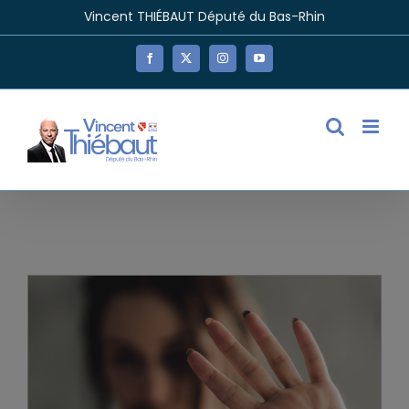
Passer
Vincent THIÉBAUT Député du Bas-Rhin
au
contenu
Facebook
X
Instagram
YouTube