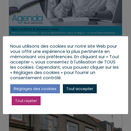
Nous utilisons des cookies sur notre site Web pour
Agenda du 2 au 7 avril 2024
vous offrir une expérience la plus pertinente en
mémorisant vos préférences. En cliquant sur « Tout
mardi, 2 Avr 2024
|
Agenda de la semaine
accepter », vous consentez à l'utilisation de TOUS
les cookies. Cependant, vous pouvez cliquer sur les
« Réglages des cookies » pour fournir un
consentement contrôlé.
Lire l’article
Réglages des cookies
Tout accepter
Tout rejeter