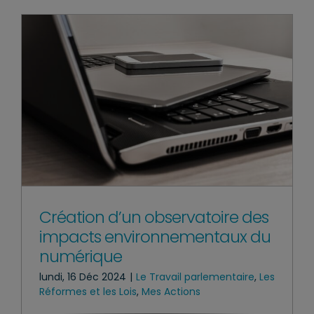
Création d’un observatoire des
impacts environnementaux du
numérique
lundi, 16 Déc 2024
|
Le Travail parlementaire
,
Les
Réformes et les Lois
,
Mes Actions