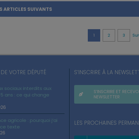
S ARTICLES SUIVANTS
1
2
3
Sui
 DE VOTRE DÉPUTÉ
S’INSCRIRE À LA NEWSLET
x sociaux interdits aux
S’INSCRIRE ET RECEVO
5 ans : ce qui change
NEWSLETTER
026
ce agricole : pourquoi j’ai
LES PROCHAINES PERMA
 ce texte
026