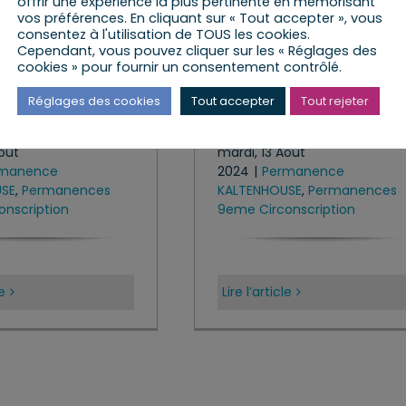
offrir une expérience la plus pertinente en mémorisant
vos préférences. En cliquant sur « Tout accepter », vous
consentez à l'utilisation de TOUS les cookies.
Cependant, vous pouvez cliquer sur les « Réglages des
cookies » pour fournir un consentement contrôlé.
nence à
Permanence à
Réglages des cookies
Tout accepter
Tout rejeter
NHOUSE
KALTENHOUSE
Août
mardi, 13 Août
rmanence
2024
|
Permanence
USE
,
Permanences
KALTENHOUSE
,
Permanences
nscription
9eme Circonscription
le
Lire l’article