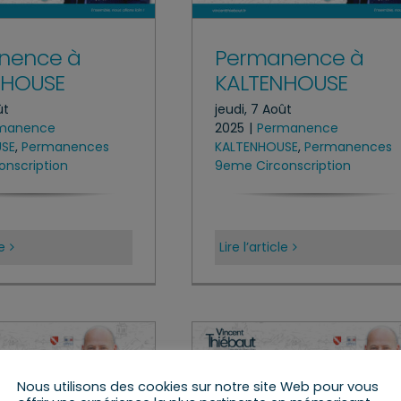
nence à
Permanence à
NHOUSE
KALTENHOUSE
ût
jeudi, 7 Août
manence
2025
|
Permanence
USE
,
Permanences
KALTENHOUSE
,
Permanences
nscription
9eme Circonscription
le
Lire l’article
Nous utilisons des cookies sur notre site Web pour vous