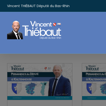
Passer
Vincent THIÉBAUT Député du Bas-Rhin
au
contenu