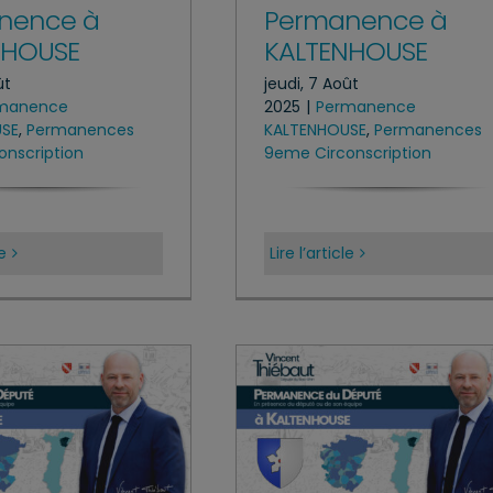
nence à
Permanence à
NHOUSE
KALTENHOUSE
ût
jeudi, 7 Août
manence
2025
|
Permanence
USE
,
Permanences
KALTENHOUSE
,
Permanences
nscription
9eme Circonscription
le
Lire l’article