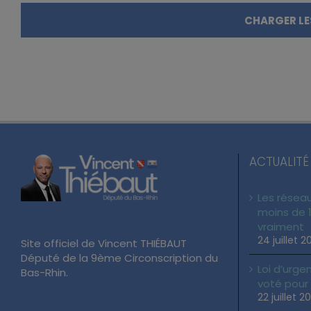
CHARGER LE
ACTUALITÉ
Les réseau
moins de 1
vraiment
24 juillet 2
Site officiel de Vincent THIÉBAUT
Député de la 9ème Circonscription du
Loi d’urgen
Bas-Rhin.
voté pour
22 juillet 2