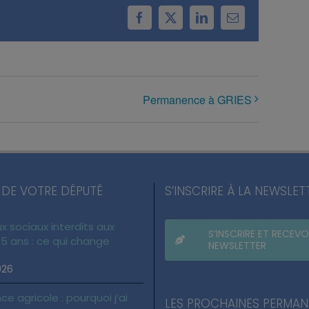
Facebook
X
LinkedIn
Email
Permanence à GRIES
 DE VOTRE DÉPUTÉ
S’INSCRIRE À LA NEWSLET
x sociaux interdits aux
S’INSCRIRE ET RECEVO
5 ans : ce qui change
NEWSLETTER
026
ce agricole : pourquoi j’ai
LES PROCHAINES PERMA