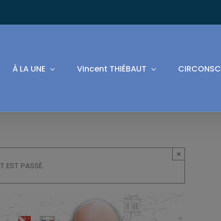
À LA UNE
Vincent THIÉBAUT
CIRCONSC
×
T EST PASSÉ.