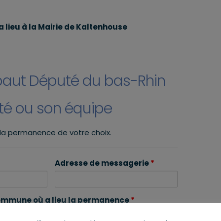
a lieu à la Mairie de Kaltenhouse
baut Député du bas-Rhin
uté ou son équipe
 la permanence de votre choix.
Adresse de messagerie
*
mmune où a lieu la permanence
*