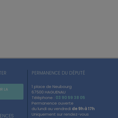
TER
PERMANENCE DU DÉPUTÉ
1 place de Neubourg
IR LA
67500 HAGUENAU
Téléphone :
03 90 59 38 05
Permanence ouverte
du lundi au vendredi
de 9h à 17h
Uniquement sur rendez-vous
NENCES