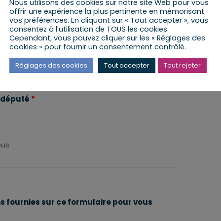
Nous utilisons des cookies sur notre site Web pour vous
rci de préciser
offrir une expérience la plus pertinente en mémorisant
vos préférences. En cliquant sur « Tout accepter », vous
te de la permanence
*
consentez à l'utilisation de TOUS les cookies.
Cependant, vous pouvez cliquer sur les « Réglages des
cookies » pour fournir un consentement contrôlé.
rci de préciser la date dans le calendrier
Réglages des cookies
Tout accepter
Tout rejeter
u député
*
ous
ns fournies sur ce formulaire pour vous