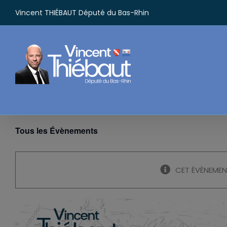
Passer
Vincent THIÉBAUT Député du Bas-Rhin
au
contenu
Tous les Évènements
CET ÉVÈNEMEN