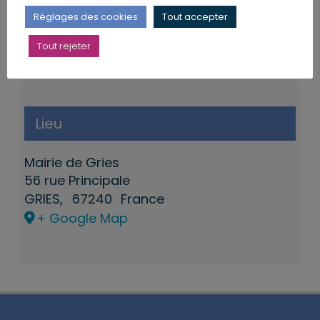
Réglages des cookies
Tout accepter
Tout rejeter
Lieu
Mairie de Gries
56 rue Principale
GRIES
,
67240
France
+ Google Map