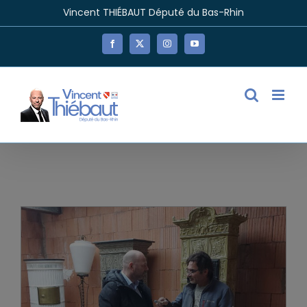
Passer
Vincent THIÉBAUT Député du Bas-Rhin
au
contenu
Facebook
X
Instagram
YouTube