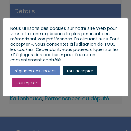
Détails
Date :
Nous utilisons des cookies sur notre site Web pour
vous offrir une expérience la plus pertinente en
13 février 2023
mémorisant vos préférences. En cliquant sur « Tout
accepter », vous consentez à l'utilisation de TOUS
Heure :
les cookies. Cependant, vous pouvez cliquer sur les
14 h 00 min à 15 h 00 min
« Réglages des cookies » pour fournir un
consentement contrôlé.
Catégories d’Évènement:
Réglages des cookies
Tout accepter
Permanence KALTENHOUSE
,
Permanences
9eme Circonscription
Tout rejeter
Évènement Tags:
Kaltenhouse
,
Permanences du député