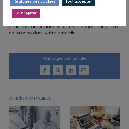
de chauffage écologique, économique et
Réglages des cookies
Tout accepter
esthétique.
Tout rejeter
Damien Spatara
N’hésitez pas à contacter
pour plus d’informations sur l’installation d’un poêle
en faïence dans votre domicile.
Partager cet article
Facebook
X
LinkedIn
Email
Articles similaires