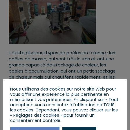
Il existe plusieurs types de poêles en faïence : les
poêles de masse, qui sont très lourds et ont une
grande capacité de stockage de chaleur, les
poêles à accumulation, qui ont un petit stockage
de chaleur mais qui chauffent rapidement, et les
poêles mixtes, qui combinent les avantages des
Nous utilisons des cookies sur notre site Web pour
deux premiers types.
vous offrir une expérience la plus pertinente en
mémorisant vos préférences. En cliquant sur « Tout
Il est important de noter que l’investissement initial
accepter », vous consentez à l'utilisation de TOUS
peut être rentabilisé à long terme grâce aux
les cookies. Cependant, vous pouvez cliquer sur les
économies réalisées sur la facture de chauffage.
« Réglages des cookies » pour fournir un
consentement contrôlé.
En conclusion, le poêle en faïence est une option