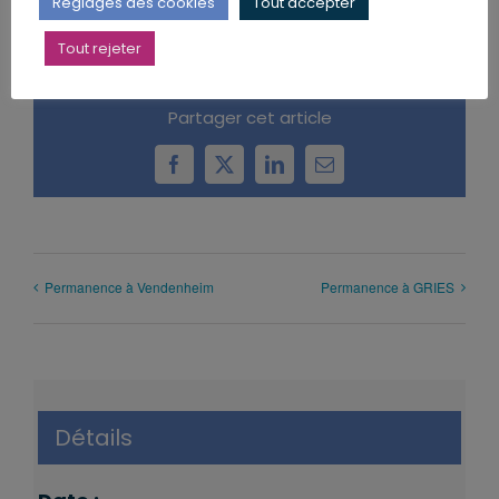
Réglages des cookies
Tout accepter
Tout rejeter
Partager cet article
Facebook
X
LinkedIn
Email
Permanence à Vendenheim
Permanence à GRIES
Détails