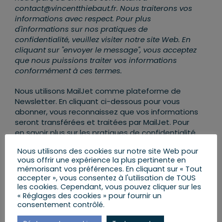
contact@vincentthiebaut.fr. Nous traiterons vos
informations avec respect. Pour plus
d'informations sur nos pratiques de
confidentialité, veuillez visiter notre site Web. En
cliquant sur "envoyer le message", vous acceptez
que nous puissions traiter vos informations
conformément à ces termes.
Nous utilisons MailJet comme plateforme de
Newsletter. En cliquant ci-dessous pour vous
abonner, vous reconnaissez que vos informations
seront transférées et traitées par MailJet. Pour
en savoir plus sur les pratiques de confidentialité
de MailJet,
rendez-vous ICI
.
Nous utilisons des cookies sur notre site Web pour
vous offrir une expérience la plus pertinente en
mémorisant vos préférences. En cliquant sur « Tout
accepter », vous consentez à l'utilisation de TOUS
les cookies. Cependant, vous pouvez cliquer sur les
« Réglages des cookies » pour fournir un
consentement contrôlé.
AJOUTER AU CALENDRIER