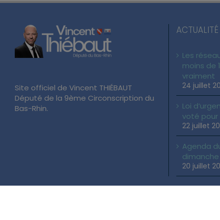
ACTUALITÉ
Les réseau
moins de 1
vraiment
24 juillet 2
Site officiel de Vincent THIÉBAUT
Député de la 9ème Circonscription du
Loi d’urgen
Bas-Rhin.
voté pour
22 juillet 2
Agenda du 
dimanche 2
20 juillet 2
Copyright 2026 Vincent THIÉBAUT | Tous droits réservés |
Mentions Lé