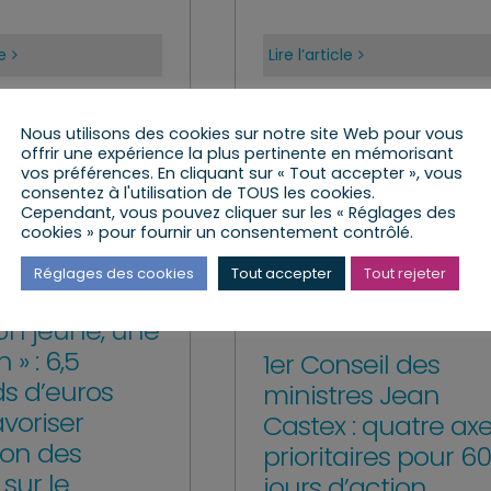
le
Lire l’article
Nous utilisons des cookies sur notre site Web pour vous
offrir une expérience la plus pertinente en mémorisant
vos préférences. En cliquant sur « Tout accepter », vous
consentez à l'utilisation de TOUS les cookies.
Cependant, vous pouvez cliquer sur les « Réglages des
cookies » pour fournir un consentement contrôlé.
Réglages des cookies
Tout accepter
Tout rejeter
 Un jeune, une
 » : 6,5
1er Conseil des
ds d’euros
ministres Jean
voriser
Castex : quatre ax
tion des
prioritaires pour 6
sur le
jours d’action.