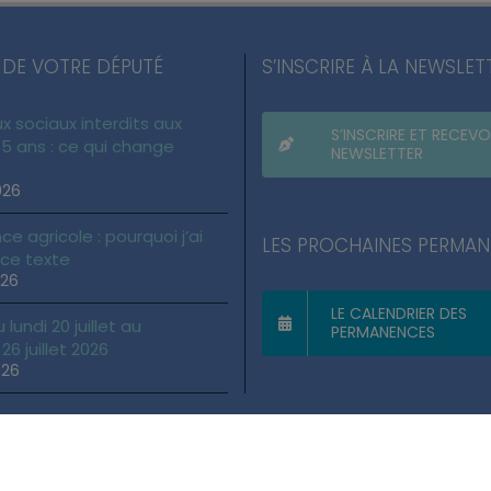
 DE VOTRE DÉPUTÉ
S’INSCRIRE À LA NEWSLET
x sociaux interdits aux
S’INSCRIRE ET RECEVO
5 ans : ce qui change
NEWSLETTER
026
ce agricole : pourquoi j’ai
LES PROCHAINES PERMA
 ce texte
026
LE CALENDRIER DES
lundi 20 juillet au
PERMANENCES
6 juillet 2026
026
gales
|
Politique des cookies