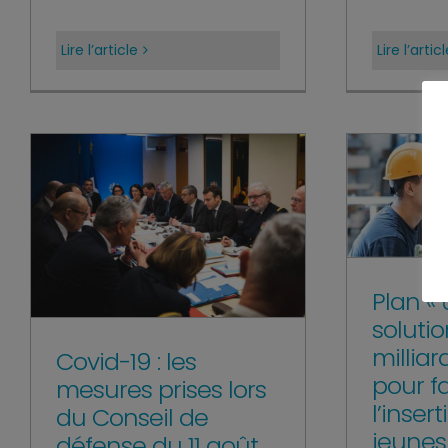
Lire l’article
Lire l’artic
Plan «
solution
milliar
Covid-19 : les
pour fa
mesures prises lors
l’inser
du Conseil de
jeunes 
défense du 11 août