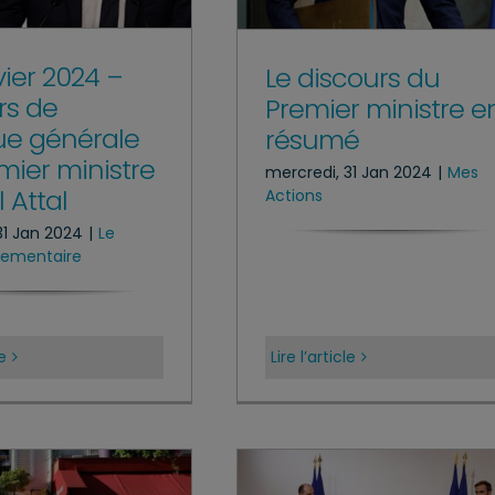
vier 2024 –
Le discours du
rs de
Premier ministre e
que générale
résumé
mier ministre
mercredi, 31 Jan 2024
|
Mes
 Attal
Actions
31 Jan 2024
|
Le
rlementaire
le
Lire l’article