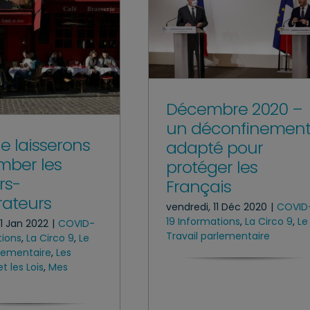
Décembre 2020 –
un déconfinemen
e laisserons
adapté pour
mber les
protéger les
rs-
Français
rateurs
vendredi, 11 Déc 2020
|
COVID
19 Informations
,
La Circo 9
,
Le
21 Jan 2022
|
COVID-
Travail parlementaire
tions
,
La Circo 9
,
Le
rlementaire
,
Les
t les Lois
,
Mes