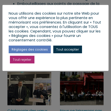
Embouteillages aux points de passage de la
frontière le matin et le soir dans les deux sens.
Nous utilisons des cookies sur notre site Web pour
vous offrir une expérience la plus pertinente en
mémorisant vos préférences. En cliquant sur « Tout
accepter », vous consentez à l'utilisation de TOUS
Partager cet article
les cookies. Cependant, vous pouvez cliquer sur les
« Réglages des cookies » pour fournir un
consentement contrôlé.
Facebook
X
LinkedIn
Email
Réglages des cookies
Tout accepter
Tout rejeter
Articles similaires
Cérémonie des vœux
Nous ne laisserons pas