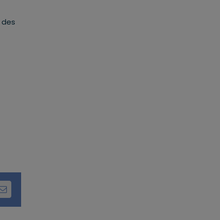
n des
dIn
Email