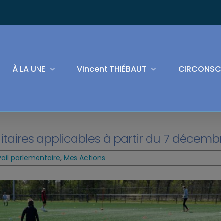
À LA UNE
Vincent THIÉBAUT
CIRCONSC
nitaires applicables à partir du 7 décemb
vail parlementaire
,
Mes Actions