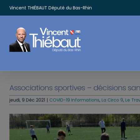
Passer
Vincent THIÉBAUT Député du Bas-Rhin
au
contenu
Associations sportives – décisions sa
jeudi, 9 Déc 2021
|
COVID-19 Informations
,
La Circo 9
,
Le Tra