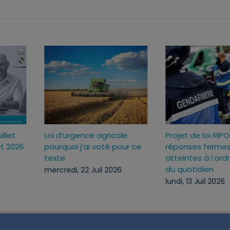
Sécuriser l’usage des
Agenda du lundi 13 jui
ux
armes pour mieux
au dimanche 19 juille
c
protéger ceux qui nous
lundi, 13 Juil 2026
protègent
lundi, 13 Juil 2026