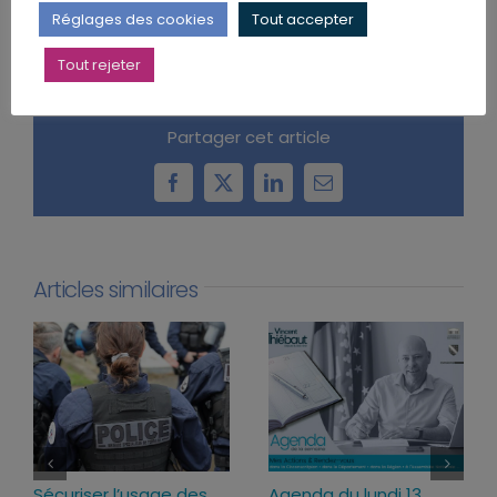
réalité politique, économique et démocratique.
Réglages des cookies
Tout accepter
Tout rejeter
Partager cet article
Facebook
X
LinkedIn
Email
Articles similaires
Sécuriser l’usage des
Agenda du lundi 13