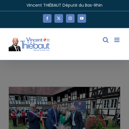
Passer
Vincent THIÉBAUT Député du Bas-Rhin
au
contenu
Facebook
X
Instagram
YouTube