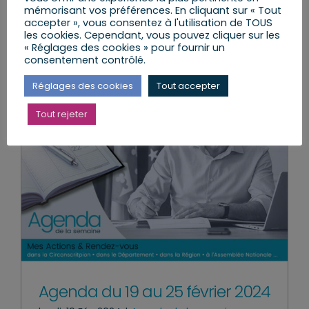
Lire l’article
mémorisant vos préférences. En cliquant sur « Tout
accepter », vous consentez à l'utilisation de TOUS
les cookies. Cependant, vous pouvez cliquer sur les
« Réglages des cookies » pour fournir un
consentement contrôlé.
Réglages des cookies
Tout accepter
Tout rejeter
Agenda du 19 au 25 février 2024