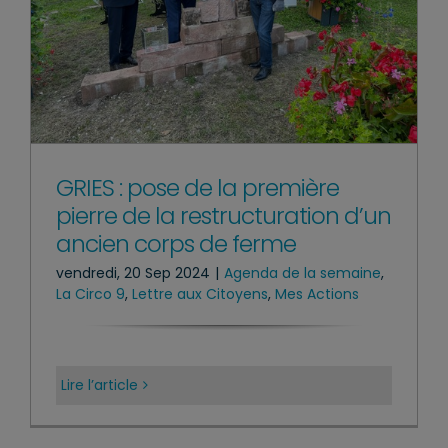
GRIES : pose de la première
pierre de la restructuration d’un
ancien corps de ferme
vendredi, 20 Sep 2024
|
Agenda de la semaine
,
La Circo 9
,
Lettre aux Citoyens
,
Mes Actions
Lire l’article