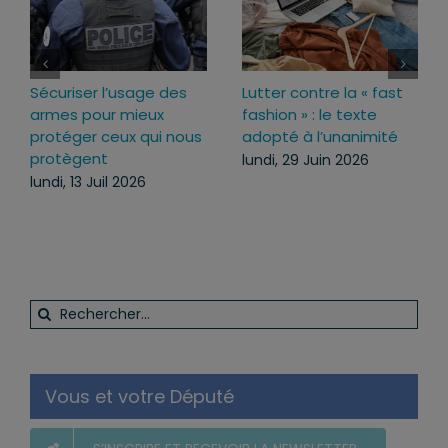
r l’usage des
Lutter contre la « fast
Loi d’urgenc
our mieux
fashion » : le texte
pourquoi j’a
 ceux qui nous
adopté à l’unanimité
ce texte
nt
lundi, 29 Juin 2026
mercredi, 22
Juil 2026
Rechercher:
Vous et votre Député