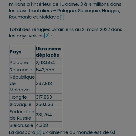
millions à l’intérieur de l’Ukraine, 3 à 4 millions dans
les pays frontaliers – Pologne, Slovaquie, Hongrie,
Roumanie et Moldavie
[1]
.
Total des réfugiés ukrainiens au 21 mars 2022 dans
les pays voisins
[2]
:
Ukrainiens
Pays
déplacés
Pologne
2,113,554
Roumanie
542,555
République
de
367,913
Moldavie
Hongrie
317,863
Slovaquie
250,036
Fédération
231,764
de Russie
Biélorussie
4,308
La diaspora
[3]
ukrainienne au monde est de 6.1