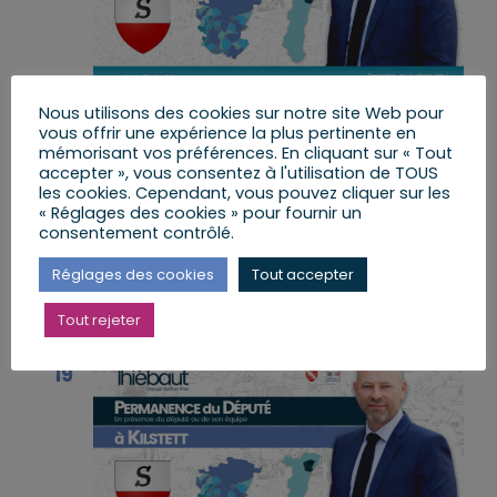
Nous utilisons des cookies sur notre site Web pour
17 octobre 2025 de 9 h 00 min
à
10 h 00
vous offrir une expérience la plus pertinente en
min
mémorisant vos préférences. En cliquant sur « Tout
accepter », vous consentez à l'utilisation de TOUS
Permanence à KILSTETT
les cookies. Cependant, vous pouvez cliquer sur les
« Réglages des cookies » pour fournir un
consentement contrôlé.
Mairie de KILSTETT
1 rue de la Mairie,
Kilstett, France
Réglages des cookies
Tout accepter
décembre 2025
Tout rejeter
ven
19