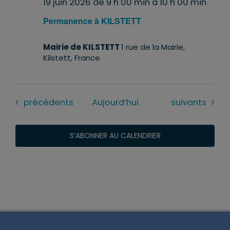
19 juin 2026 de 9 h 00 min
à
10 h 00 min
Permanence à KILSTETT
Mairie de KILSTETT
1 rue de la Mairie,
Kilstett, France
Évènements
Évènements
précédents
Aujourd’hui
suivants
S’ABONNER AU CALENDRIER