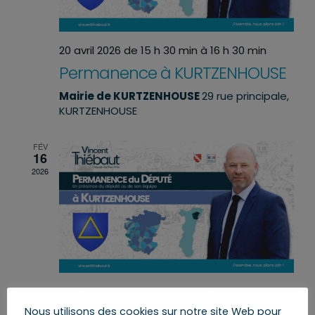
20 avril 2026 de 15 h 30 min
à
16 h 30 min
Permanence à KURTZENHOUSE
Mairie de KURTZENHOUSE
29 rue principale,
KURTZENHOUSE
FÉV
16
2026
16 février 2026 de 15 h 30 min
à
16 h 30 min
Permanence à KURTZENHOUSE
Nous utilisons des cookies sur notre site Web pour