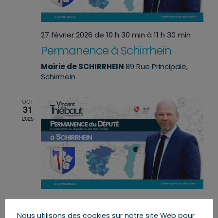
27 février 2026 de 10 h 30 min
à
11 h 30 min
Permanence à Schirrhein
Mairie de SCHIRRHEIN
89 Rue Principale,
Schirrhein
OCT
31
2025
31 octobre 2025 de 10 h 30 min
à
11 h 30 min
Permanence à Schirrhein
Nous utilisons des cookies sur notre site Web pour