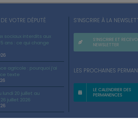
 DE VOTRE DÉPUTÉ
S’INSCRIRE À LA NEWSLET
x sociaux interdits aux
S’INSCRIRE ET RECEVO
5 ans : ce qui change
NEWSLETTER
026
ce agricole : pourquoi j’ai
LES PROCHAINES PERMA
 ce texte
026
LE CALENDRIER DES
lundi 20 juillet au
PERMANENCES
6 juillet 2026
026
gales
|
Politique des cookies