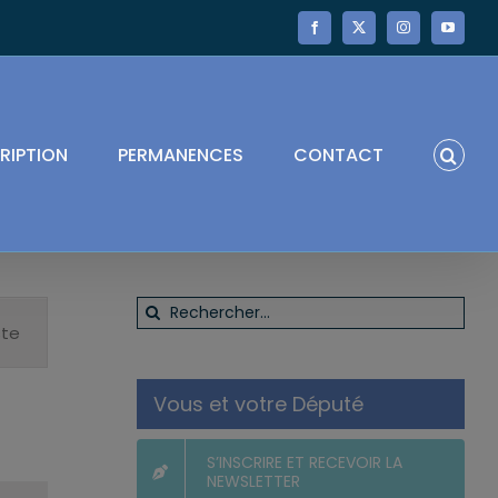
Facebook
X
Instagram
YouTube
RIPTION
PERMANENCES
CONTACT
Navigation
Rechercher:
de
ste
vues
Évènement
Vous et votre Député
S’INSCRIRE ET RECEVOIR LA
NEWSLETTER