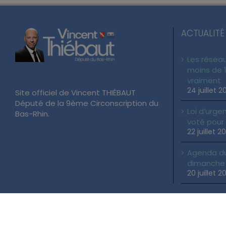
ACTUALITÉ
Les réseau
moins de 1
vraiment
24 juillet 2
Site officiel de Vincent THIÉBAUT
Député de la 9ème Circonscription du
Loi d’urgen
Bas-Rhin.
voté pour
22 juillet 2
Agenda du 
dimanche 2
20 juillet 2
Copyright 2026 Vincent THIÉBAUT | Tous droits réservés |
Mentions Lé