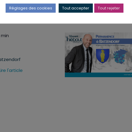
Batzendorf
Réglages des cookies
Tout accepter
Tout rejeter
Lire l'article
0 min
Batzendorf
Lire l'article