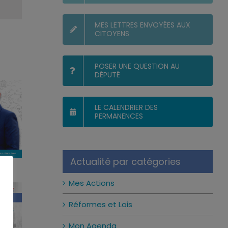
MES LETTRES ENVOYÉES AUX
CITOYENS
POSER UNE QUESTION AU
DÉPUTÉ
LE CALENDRIER DES
PERMANENCES
Actualité par catégories
Mes Actions
Réformes et Lois
Mon Agenda